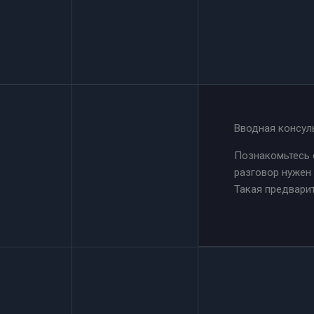
Перейти
к
содержимому
Вводная консул
Познакомьтесь с
разговор нужен 
Такая предварит